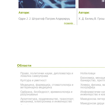
Автори:
Автори:
Одри Ј. Ј. Штратоф Патрик Алдеркруц
Х. Д. Белиц В. Гро
повеќе...
Области
Право, политички науки, дипломатија и
Нобеловци
локална самоуправа
Економија, менаџм
Култура и уметност
банкарство, прет
Медицина, фармација, стоматологија и
Хемија, физика, м
ветеринарна медицина
географија
Одбрана, безбедност, криминологија и
Информатички нау
разузнување
инженерство и ко
Архитектура, градежништво, транспорт,
Македонска литера
механика, електроника и инженерство
Македонски дејци