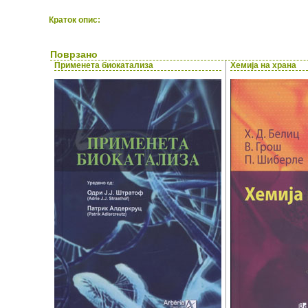
Краток опис:
Поврзано
Применета биокатализа
Хемија на храна