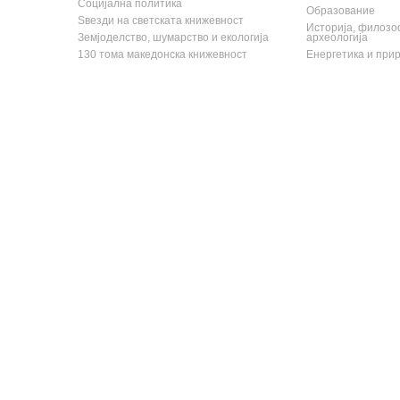
Социјална политика
Образование
Ѕвезди на светската книжевност
Историја, филозоф
Земјоделство, шумарство и екологија
археологија
130 тома македонска книжевност
Енергетика и при